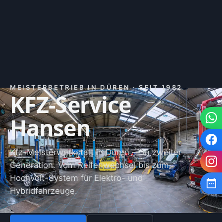
MEISTERBETRIEB IN DÜREN · SEIT 1982
KFZ-Service
Hansen
Kfz-Meisterwerkstatt in Düren — in zweiter
Generation. Vom Reifenwechsel bis zum
Hochvolt-System für Elektro- und
Hybridfahrzeuge.